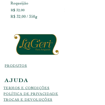
Requeijão
Preço
R$ 32,00
Preço
R$ 32,00
R$ 32,00
R
R$ 32,00
/
350g
$
R
$
3
2
3
,
2
0
,
0
0
p
0
o
p
PRODUTOS
r
o
3
r
AJUDA
5
3
0
5
TERMOS E CONDIÇÕES
g
0
POLÍTICA DE PRIVACIDADE
r
g
TROCAS E DEVOLUÇÕES
a
r