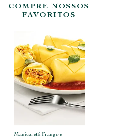
COMPRE NOSSOS
FAVORITOS
Manicaretti Frango e
Rondelli Ricota e Espin